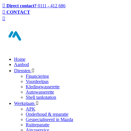
Direct contact?
0111 - 412 686
CONTACT
Home
Aanbod
Diensten
Financiering
Voordeelpas
Kledingwasserette
Autowasserette
Shell tankstation
Werkplaats
APK
Onderhoud & reparatie
Gespecialiseerd in Mazda
Ruitreparatie
Aircoservice