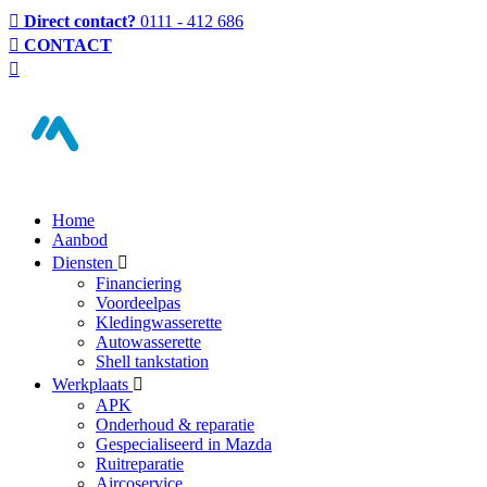
Direct contact?
0111 - 412 686
CONTACT
Home
Aanbod
Diensten
Financiering
Voordeelpas
Kledingwasserette
Autowasserette
Shell tankstation
Werkplaats
APK
Onderhoud & reparatie
Gespecialiseerd in Mazda
Ruitreparatie
Aircoservice