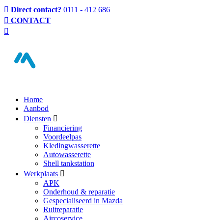
Direct contact?
0111 - 412 686
CONTACT
Home
Aanbod
Diensten
Financiering
Voordeelpas
Kledingwasserette
Autowasserette
Shell tankstation
Werkplaats
APK
Onderhoud & reparatie
Gespecialiseerd in Mazda
Ruitreparatie
Aircoservice