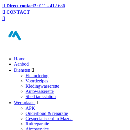
Direct contact?
0111 - 412 686
CONTACT
Home
Aanbod
Diensten
Financiering
Voordeelpas
Kledingwasserette
Autowasserette
Shell tankstation
Werkplaats
APK
Onderhoud & reparatie
Gespecialiseerd in Mazda
Ruitreparatie
Aircoservice